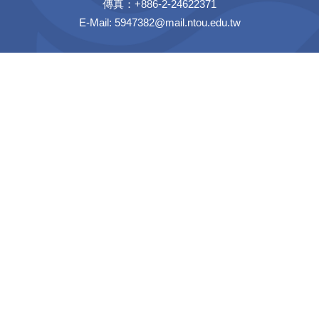
傳真：+886-2-24622371
E-Mail: 5947382@mail.ntou.edu.tw