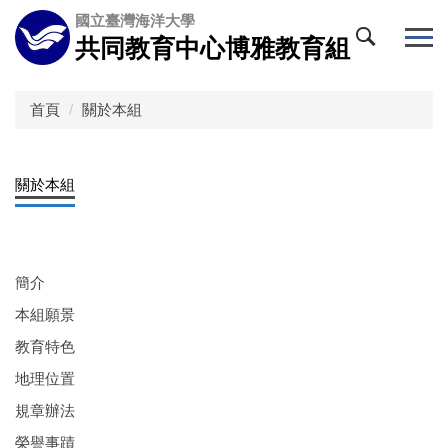
跳
國立臺灣海洋大學
到
共同教育中心博雅教育組
主
要
內
首頁
關於本組
容
區
關於本組
簡介
本組願景
教育特色
地理位置
規章辦法
榮譽事蹟