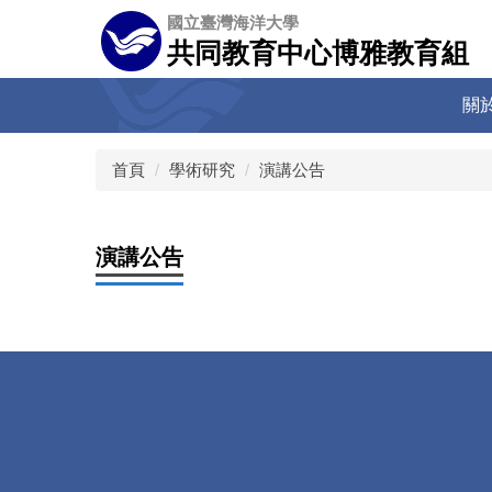
跳
國立臺灣海洋大學
到
共同教育中心博雅教育組
主
要
關
內
容
區
首頁
學術研究
演講公告
演講公告